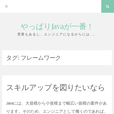
検
索
やっぱりJavaが一番！
コ
ン
需要もあるし、エンジニアになるからには…。
テ
ン
タグ:
フレームワーク
ツ
へ
ス
キ
スキルアップを図りたいなら
ッ
プ
Javaには、大規模から小規模まで幅広い規模の案件があ
ります。そのため、エンジニアとして働くのであれば、