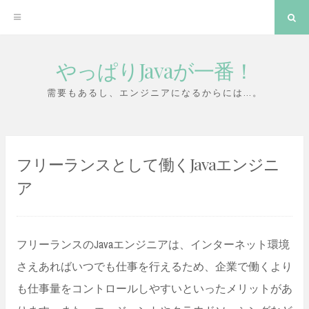
検
索
やっぱりJavaが一番！
コ
ン
需要もあるし、エンジニアになるからには…。
テ
ン
ツ
フリーランスとして働くJavaエンジニ
へ
ア
ス
キ
ッ
フリーランスのJavaエンジニアは、インターネット環境
プ
さえあればいつでも仕事を行えるため、企業で働くより
も仕事量をコントロールしやすいといったメリットがあ